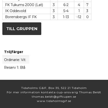
FK Tukums 2000 (Lat)
3
6-2
4
7
IK Oddevold
3
5-4
1
3
Borensbergs IF FK
3
1-13
-12
0
TILL GRUPPEN
Tröjfärger
Ordinarie: Vit
Reserv 1: Blå
Tidaholms G&IF, Box 35, 522 21 Tidaholm
För mer information kontakta cup-ansvarig Thomas Beldt
thomas.beldt@giffcupen.se
www.tidaholmsgif.se