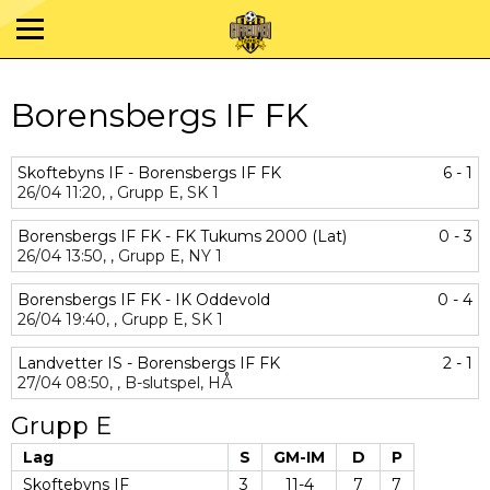
Borensbergs IF FK
Skoftebyns IF - Borensbergs IF FK
6 - 1
26/04
11:20,
,
Grupp E,
SK 1
Borensbergs IF FK - FK Tukums 2000 (Lat)
0 - 3
26/04
13:50,
,
Grupp E,
NY 1
Borensbergs IF FK - IK Oddevold
0 - 4
26/04
19:40,
,
Grupp E,
SK 1
Landvetter IS - Borensbergs IF FK
2 - 1
27/04
08:50,
,
B-slutspel,
HÅ
Grupp E
Lag
S
GM-IM
D
P
Skoftebyns IF
3
11-4
7
7