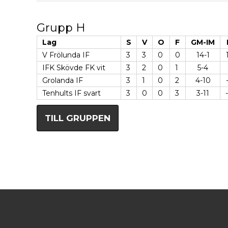
Grupp H
Lag
S
V
O
F
GM-IM
V Frölunda IF
3
3
0
0
14-1
IFK Skövde FK vit
3
2
0
1
5-4
Grolanda IF
3
1
0
2
4-10
Tenhults IF svart
3
0
0
3
3-11
TILL GRUPPEN