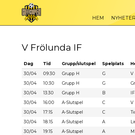
HEM
NYHETE
V Frölunda IF
Dag
Tid
Grupp/slutspel
Spelplats
H
30/04
09:30
Grupp H
G
V 
30/04
10:30
Grupp H
G
Gr
30/04
13:30
Grupp H
B
IF
30/04
16:00
A-Slutspel
C
V 
30/04
17:15
A-Slutspel
C
Ti
30/04
18:15
A-Slutspel
A
L
30/04
19:15
A-Slutspel
A
Mö