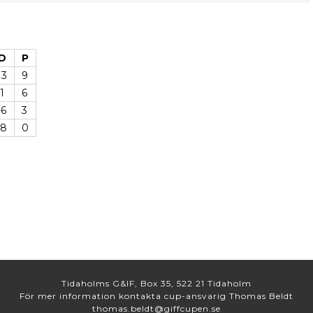
D
P
13
9
1
6
-6
3
-8
0
Tidaholms G&IF, Box 35, 522 21 Tidaholm
För mer information kontakta cup-ansvarig Thomas Beldt
thomas.beldt@giffcupen.se