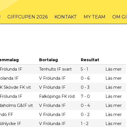
R
GIFFCUPEN 2026
KONTAKT
MY TEAM
OM G
emmalag
Bortalag
Resultat
Frölunda IF
Tenhults IF svart
5 - 1
Läs mer
olanda IF
V Frölunda IF
0 - 6
Läs mer
K Skövde FK vit
V Frölunda IF
0 - 3
Läs mer
Frölunda IF
Falköpings FK röd
7 - 0
Läs mer
daholms G&IF vit
V Frölunda IF
0 - 4
Läs mer
indö FF
V Frölunda IF
0 - 2
Läs mer
lnlycke IF
V Frölunda IF
1 - 2
Läs mer