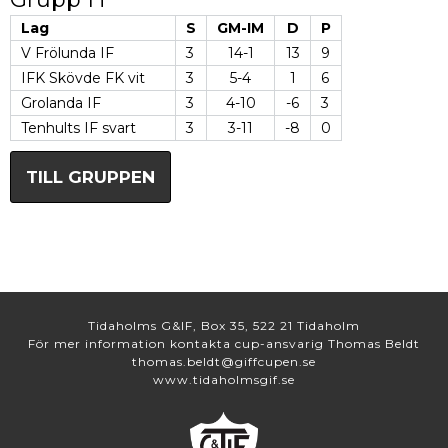
Lag
S
GM-IM
D
P
V Frölunda IF
3
14-1
13
9
IFK Skövde FK vit
3
5-4
1
6
Grolanda IF
3
4-10
-6
3
Tenhults IF svart
3
3-11
-8
0
TILL GRUPPEN
Tidaholms G&IF, Box 35, 522 21 Tidaholm
För mer information kontakta cup-ansvarig Thomas Beldt
thomas.beldt@giffcupen.se
www.tidaholmsgif.se