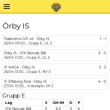
Örby IS
Tidaholms GIF vit - Örby IS
1 - 1
26/04
09:00,
,
Grupp E,
UL 5
Örby IS - IFK Skövde Blå
3 - 0
26/04
11:30,
,
Grupp E,
UL 6
IF HAGA - Örby IS
3 - 3
26/04
13:30,
,
Grupp E,
NY 3
IF Elfsborg Röd - Örby IS
4 - 0
27/04
10:30,
,
A-slutspel,
SK 2
Grupp E
Lag
S
GM-IM
D
P
IFK Skövde Blå
3
6-3
3
6