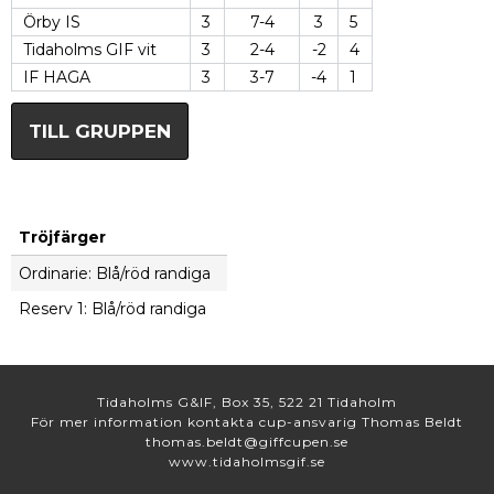
Örby IS
3
7-4
3
5
Tidaholms GIF vit
3
2-4
-2
4
IF HAGA
3
3-7
-4
1
TILL GRUPPEN
Tröjfärger
Ordinarie: Blå/röd randiga
Reserv 1: Blå/röd randiga
Tidaholms G&IF, Box 35, 522 21 Tidaholm
För mer information kontakta cup-ansvarig Thomas Beldt
thomas.beldt@giffcupen.se
www.tidaholmsgif.se