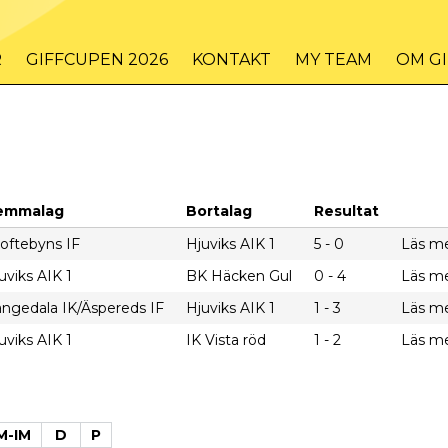
R
GIFFCUPEN 2026
KONTAKT
MY TEAM
OM G
emmalag
Bortalag
Resultat
oftebyns IF
Hjuviks AIK 1
5 - 0
Läs m
uviks AIK 1
BK Häcken Gul
0 - 4
Läs m
ngedala IK/Äspereds IF
Hjuviks AIK 1
1 - 3
Läs m
uviks AIK 1
IK Vista röd
1 - 2
Läs m
M-IM
D
P