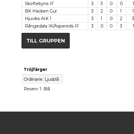
Skoftebyns IF
3
3
0
0
BK Häcken Gul
3
2
0
1
Hjuviks AIK 1
3
1
0
2
Rångedala IK/Äspereds IF
3
0
0
3
TILL GRUPPEN
Tröjfärger
Ordinarie: Ljusblå
Reserv 1: Blå