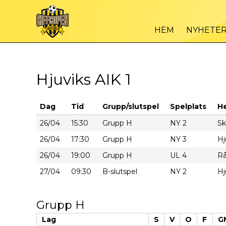
HEM
NYHETE
Hjuviks AIK 1
Dag
Tid
Grupp/slutspel
Spelplats
H
26/04
15:30
Grupp H
NY 2
Sk
26/04
17:30
Grupp H
NY 3
Hj
26/04
19:00
Grupp H
UL 4
Rå
27/04
09:30
B-slutspel
NY 2
Hj
Grupp H
Lag
S
V
O
F
G