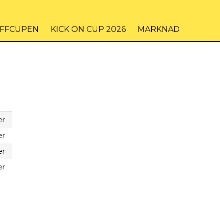
IFFCUPEN
KICK ON CUP 2026
MARKNAD
er
er
er
er