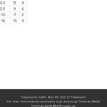
15-2
13
9
12-3
9
6
3-10
-7
3
1-16
-15
0
Tidaholms G&IF, Box 35, 522 21 Tidaholm
För mer information kontakta cup-ansvarig Thomas Beldt
thomas.beldt@giffcupen.se