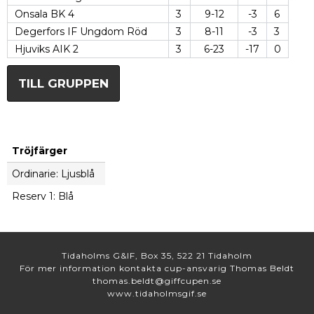
Onsala BK 4
3
9-12
-3
6
Degerfors IF Ungdom Röd
3
8-11
-3
3
Hjuviks AIK 2
3
6-23
-17
0
TILL GRUPPEN
Tröjfärger
Ordinarie: Ljusblå
Reserv 1: Blå
Tidaholms G&IF, Box 35, 522 21 Tidaholm
För mer information kontakta cup-ansvarig Thomas Beldt
thomas.beldt@giffcupen.se
www.tidaholmsgif.se