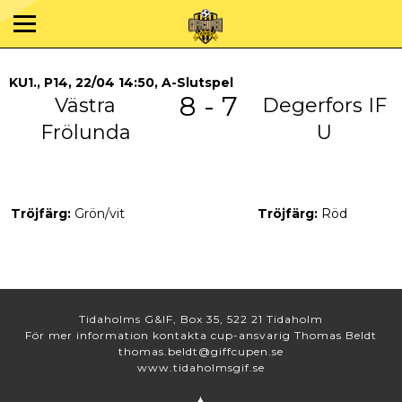
KU1., P14, 22/04 14:50, A-Slutspel
8 - 7
Västra
Degerfors IF
Frölunda
U
Tröjfärg:
Grön/vit
Tröjfärg:
Röd
Tidaholms G&IF, Box 35, 522 21 Tidaholm
För mer information kontakta cup-ansvarig Thomas Beldt
thomas.beldt@giffcupen.se
www.tidaholmsgif.se