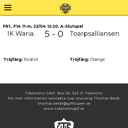
FR1., F14 11-m, 22/04 12:20, A-Slutspel
5 - 0
IK Waria.
Toarpsalliansen
Tröjfärg:
Röd/vit
Tröjfärg:
Orange
Tidaholms G&IF, Box 35, 522 21 Tidaholm
För mer information kontakta cup-ansvarig Thomas Beldt
thomas.beldt@giffcupen.se
www.tidaholmsgif.se