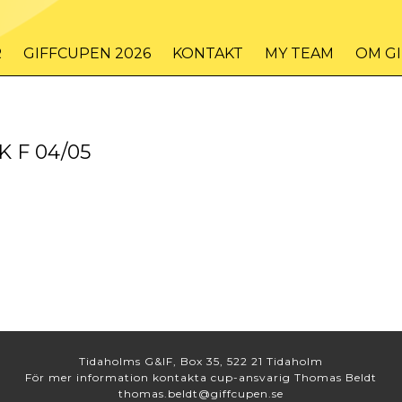
R
GIFFCUPEN 2026
KONTAKT
MY TEAM
OM G
K F 04/05
Tidaholms G&IF, Box 35, 522 21 Tidaholm
För mer information kontakta cup-ansvarig Thomas Beldt
thomas.beldt@giffcupen.se