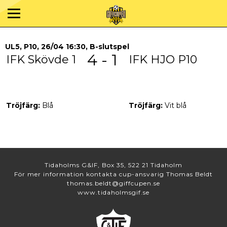
UL5, P10, 26/04 16:30, B-slutspel
4 - 1
IFK Skövde 1
IFK HJO P10
Tröjfärg:
Blå
Tröjfärg:
Vit blå
Tidaholms G&IF, Box 35, 522 21 Tidaholm
För mer information kontakta cup-ansvarig Thomas Beldt
thomas.beldt@giffcupen.se
www.tidaholmsgif.se