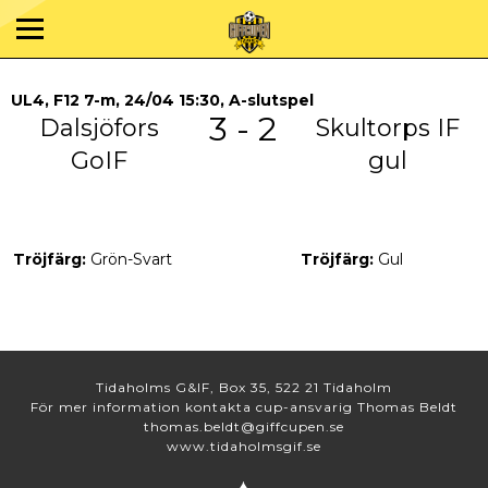
UL4, F12 7-m, 24/04 15:30, A-slutspel
3 - 2
Dalsjöfors
Skultorps IF
GoIF
gul
Tröjfärg:
Grön-Svart
Tröjfärg:
Gul
Tidaholms G&IF, Box 35, 522 21 Tidaholm
För mer information kontakta cup-ansvarig Thomas Beldt
thomas.beldt@giffcupen.se
www.tidaholmsgif.se