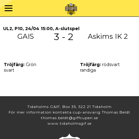
UL2, P10, 24/04 15:00, A-slutspel
3 - 2
GAIS
Askims IK 2
Tröjfärg:
Grön
Tröjfärg:
rödsvart
svart
randiga
Tidaholms G&IF, Box 35, 522 21 Tidaholm
För mer information kontakta cup-ansvarig Thomas Beldt
thomas.beldt@giffcupen.se
www.tidaholmsgif.se