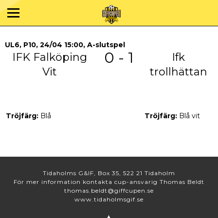
UL6, P10, 24/04 15:00, A-slutspel
0 - 1
IFK Falköping
Ifk
Vit
trollhättan
Tröjfärg:
Blå
Tröjfärg:
Blå vit
Tidaholms G&IF, Box 35, 522 21 Tidaholm
För mer information kontakta cup-ansvarig Thomas Beldt
thomas.beldt@giffcupen.se
www.tidaholmsgif.se