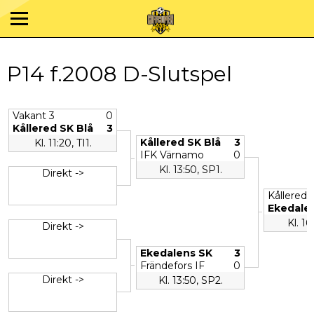
P14 f.2008 D-Slutspel
Vakant 3
0
Kållered SK Blå
3
Kållered SK Blå
3
Kl. 11:20, TI1.
IFK Värnamo
0
Kl. 13:50, SP1.
Direkt ->
Kållered 
Ekedale
Kl. 16
Direkt ->
Ekedalens SK
3
Frändefors IF
0
Direkt ->
Kl. 13:50, SP2.