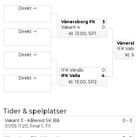
Direkt ->
Vänersborg FK
3
Vakant 4
0
Direkt ->
Kl. 13:00, SP1.
Vänersb
IFK Valla
Direkt ->
Kl. 16
IFK Värsås
0
IFK Valla
4
Direkt ->
Kl. 13:00, SP2.
Tider & spelplatser
Vakant 3 - Kållered SK Blå
0 - 3
01/05
11:20,
Final 1,
TI1.