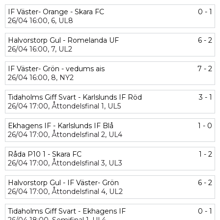
IF Väster- Orange - Skara FC
0 - 1
26/04
16:00,
6,
UL8
Halvorstorp Gul - Romelanda UF
6 - 2
26/04
16:00,
7,
UL2
IF Väster- Grön - vedums ais
7 - 2
26/04
16:00,
8,
NY2
Tidaholms Giff Svart - Karlslunds IF Röd
3 - 1
26/04
17:00,
Åttondelsfinal 1,
UL5
Ekhagens IF - Karlslunds IF Blå
1 - 0
26/04
17:00,
Åttondelsfinal 2,
UL4
Råda P10 1 - Skara FC
1 - 2
26/04
17:00,
Åttondelsfinal 3,
UL3
Halvorstorp Gul - IF Väster- Grön
6 - 2
26/04
17:00,
Åttondelsfinal 4,
UL2
Tidaholms Giff Svart - Ekhagens IF
0 - 1