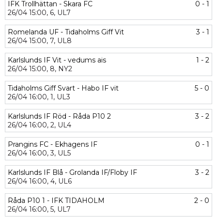
IFK Trollhättan - Skara FC
0 - 1
26/04
15:00,
6,
UL7
Romelanda UF - Tidaholms Giff Vit
3 - 1
26/04
15:00,
7,
UL8
Karlslunds IF Vit - vedums ais
1 - 2
26/04
15:00,
8,
NY2
Tidaholms Giff Svart - Habo IF vit
5 - 0
26/04
16:00,
1,
UL3
Karlslunds IF Röd - Råda P10 2
3 - 2
26/04
16:00,
2,
UL4
Prangins FC - Ekhagens IF
0 - 1
26/04
16:00,
3,
UL5
Karlslunds IF Blå - Grolanda IF/Floby IF
3 - 2
26/04
16:00,
4,
UL6
Råda P10 1 - IFK TIDAHOLM
2 - 0
26/04
16:00,
5,
UL7