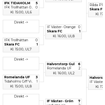
IFK TIDAHOLM
5
Råda P10
IFK Trollhättan 0..
0
Skara FC
Kl. 15:00, UL6
Kl. 17
Direkt ->
IF Väster- Orange
0
Skara FC
1
Kl. 16:00, UL8
IFK Trollhättan
0
Skara FC
1
Kl. 15:00, UL7
Direkt ->
Halvorstorp Gul
6
Romelanda UF
2
Kl. 16:00, UL2
Romelanda UF
3
Halvorst
Tidaholms Giff Vi..
1
IF Väster
Kl. 15:00, UL8
Kl. 17
Direkt ->
IF Väster- Grön
7