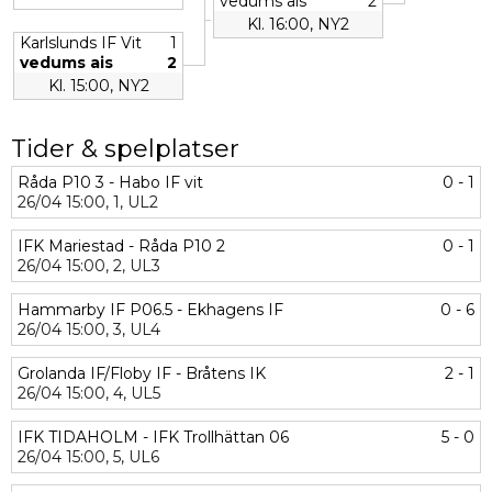
vedums ais
2
Kl. 16:00, NY2
Karlslunds IF Vit
1
vedums ais
2
Kl. 15:00, NY2
Tider & spelplatser
Råda P10 3 - Habo IF vit
0 - 1
26/04
15:00,
1,
UL2
IFK Mariestad - Råda P10 2
0 - 1
26/04
15:00,
2,
UL3
Hammarby IF P06.5 - Ekhagens IF
0 - 6
26/04
15:00,
3,
UL4
Grolanda IF/Floby IF - Bråtens IK
2 - 1
26/04
15:00,
4,
UL5
IFK TIDAHOLM - IFK Trollhättan 06
5 - 0
26/04
15:00,
5,
UL6