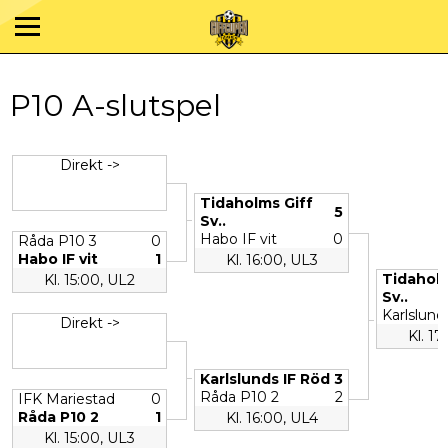
P10 A-slutspel
Direkt ->
Tidaholms Giff
5
Sv..
Habo IF vit
0
Råda P10 3
0
Habo IF vit
1
Kl. 16:00, UL3
Tidaholm
Kl. 15:00, UL2
Sv..
Karlslund
Direkt ->
Kl. 17
Karlslunds IF Röd
3
Råda P10 2
2
IFK Mariestad
0
Råda P10 2
1
Kl. 16:00, UL4
Kl. 15:00, UL3