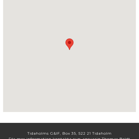
Tidaholms G&IF, Box 35, 522 21 Tidaholm
För mer information kontakta cup-ansvarig Thomas Beldt