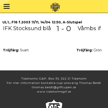
UL1., F16 f.2003 11/11, 14/04 12:50, A-Slutspel
1 - 0
IFK Stocksund blå
Våmbs if
Tröjfärg:
Svart
Tröjfärg:
Grön
Tidaholms G&IF, Box 35, 522 21 Tidaholm
För mer information kontakta cup-ansvarig Thomas Beldt
thomas.beldt@giffcupen.se
www.tidaholmsgif.se