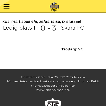
KU2, P14 f.2005 9/9, 28/04 14:50, D-Slutspel
0 - 3
Ledig plats 1
Skara FC
Tröjfärg:
Vit
Tidaholms G&IF, Box 35, 522 21 Tidaholm
För mer information kontakta cup-ansvarig Thomas Beldt
thomas.beldt@giffcupen.se
www.tidaholmsgif.se