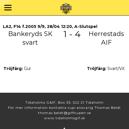
LA2, F14 f.2005 9/9, 28/04 12:20, A-Slutspel
1 - 4
Bankeryds SK
Herrestads
svart
AIF
Tröjfärg:
Gul
Tröjfärg:
Svart/Vit
Tidaholms G&IF, Box 35, 522 21 Tidaholm
För mer information kontakta cup-ansvarig Thomas Beldt
thomas.beldt@giffcupen.se
www.tidaholmsgif.se