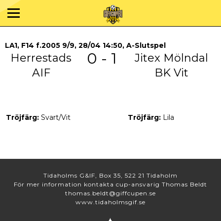
LA1, F14 f.2005 9/9, 28/04 14:50, A-Slutspel
0 - 1
Herrestads
Jitex Mölndal
AIF
BK Vit
Tröjfärg:
Svart/Vit
Tröjfärg:
Lila
Tidaholms G&IF, Box 35, 522 21 Tidaholm
För mer information kontakta cup-ansvarig Thomas Beldt
thomas.beldt@giffcupen.se
www.tidaholmsgif.se