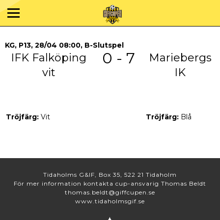
KG, P13, 28/04 08:00, B-Slutspel
0 - 7
IFK Falköping
Mariebergs
vit
IK
Tröjfärg:
Vit
Tröjfärg:
Blå
Tidaholms G&IF, Box 35, 522 21 Tidaholm
För mer information kontakta cup-ansvarig Thomas Beldt
thomas.beldt@giffcupen.se
www.tidaholmsgif.se