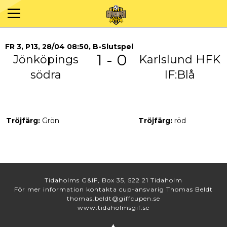
FR 3, P13, 28/04 08:50, B-Slutspel
1 - 0
Jönköpings
Karlslund HFK
södra
IF:Blå
Tröjfärg:
Grön
Tröjfärg:
röd
Tidaholms G&IF, Box 35, 522 21 Tidaholm
För mer information kontakta cup-ansvarig Thomas Beldt
thomas.beldt@giffcupen.se
www.tidaholmsgif.se