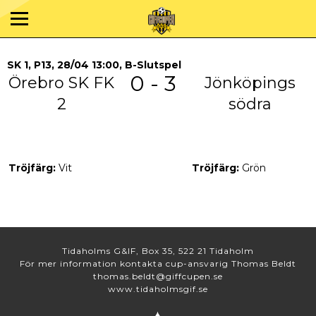
SK 1, P13, 28/04 13:00, B-Slutspel
0 - 3
Örebro SK FK
Jönköpings
2
södra
Tröjfärg:
Vit
Tröjfärg:
Grön
Tidaholms G&IF, Box 35, 522 21 Tidaholm
För mer information kontakta cup-ansvarig Thomas Beldt
thomas.beldt@giffcupen.se
www.tidaholmsgif.se