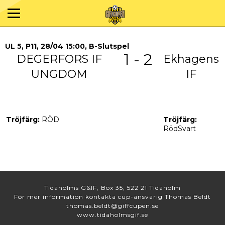
UL 5, P11, 28/04 15:00, B-Slutspel
1 - 2
DEGERFORS IF
Ekhagens
UNGDOM
IF
Tröjfärg:
RÖD
Tröjfärg:
RödSvart
Tidaholms G&IF, Box 35, 522 21 Tidaholm
För mer information kontakta cup-ansvarig Thomas Beldt
thomas.beldt@giffcupen.se
www.tidaholmsgif.se