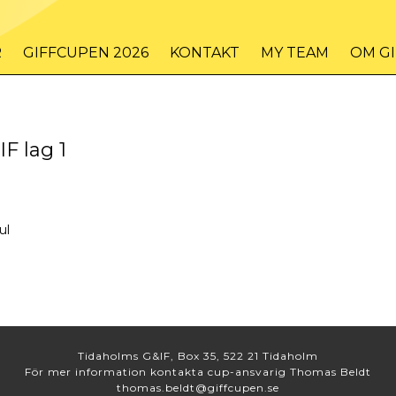
R
GIFFCUPEN 2026
KONTAKT
MY TEAM
OM G
IF lag 1
ul
Tidaholms G&IF, Box 35, 522 21 Tidaholm
För mer information kontakta cup-ansvarig Thomas Beldt
thomas.beldt@giffcupen.se