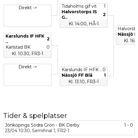
Tidaholms gif vit
1
Direkt ->
Halvorstorps IS
2
G..
Kl. 14:00, HÅ-1
Halvorsto
Nässjö F
Karslunds IF HFK
2
Kl. 16:
..
Karlstad BK
0
Kl. 10:30, FR3-1
Direkt ->
Karslunds IF HFK ..
0
Nässjö FF Blå
1
Kl. 13:10, FR3-1
Tider & spelplatser
Jönköpings Södra Grön - BK Derby
1 - 0
23/04
10:30,
Semifinal 1,
FR2-1