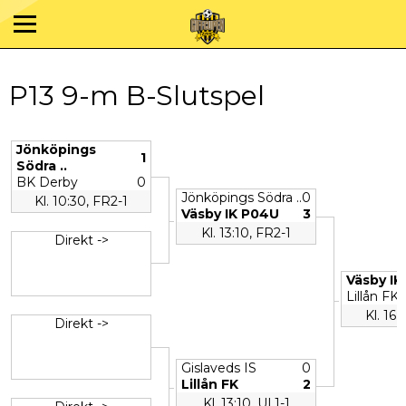
P13 9-m B-Slutspel
Jönköpings
1
Södra ..
BK Derby
0
Jönköpings Södra ..
0
Kl. 10:30, FR2-1
Väsby IK P04U
3
Kl. 13:10, FR2-1
Direkt ->
Väsby I
Lillån FK
Kl. 16:
Direkt ->
Gislaveds IS
0
Lillån FK
2
Kl. 13:10, UL1-1