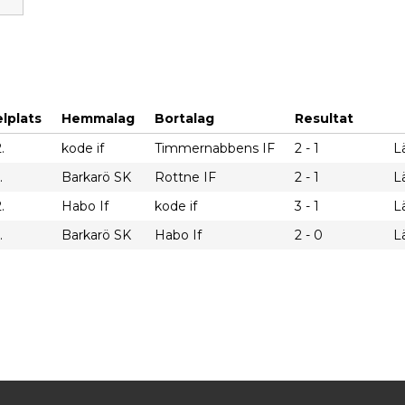
lplats
Hemmalag
Bortalag
Resultat
.
kode if
Timmernabbens IF
2 - 1
L
.
Barkarö SK
Rottne IF
2 - 1
L
.
Habo If
kode if
3 - 1
L
.
Barkarö SK
Habo If
2 - 0
L