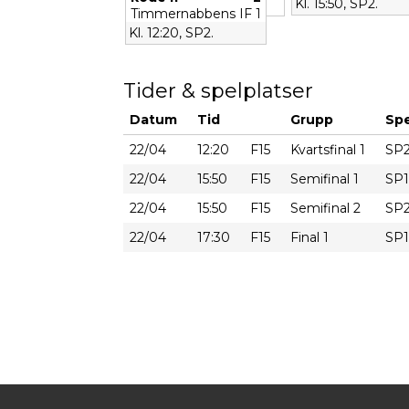
Kl. 15:50, SP2.
Timmernabbens IF
1
Kl. 12:20, SP2.
Tider & spelplatser
Datum
Tid
Grupp
Spe
22/04
12:20
F15
Kvartsfinal 1
SP2
22/04
15:50
F15
Semifinal 1
SP1
22/04
15:50
F15
Semifinal 2
SP2
22/04
17:30
F15
Final 1
SP1