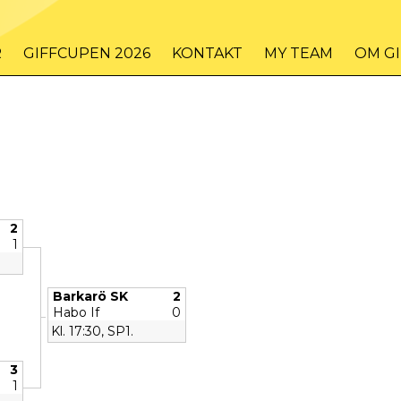
R
GIFFCUPEN 2026
KONTAKT
MY TEAM
OM G
2
1
Barkarö SK
2
Habo If
0
Kl. 17:30, SP1.
3
1