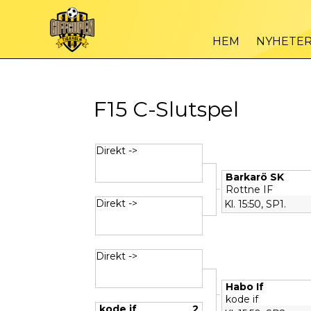
HEM
NYHETE
F15 C-Slutspel
Direkt ->
Barkarö SK
Rottne IF
Direkt ->
Kl. 15:50, SP1.
Direkt ->
Habo If
kode if
kode if
2