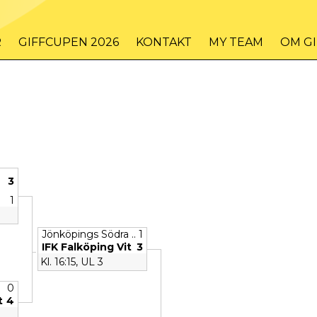
R
GIFFCUPEN 2026
KONTAKT
MY TEAM
OM G
3
1
Jönköpings Södra ..
1
IFK Falköping Vit
3
Kl. 16:15, UL 3
0
t
4