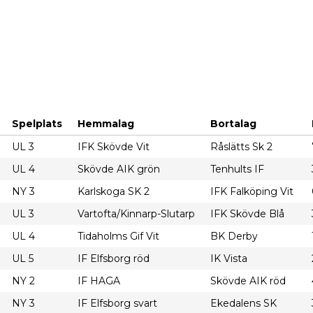
Spelplats
Hemmalag
Bortalag
UL 3
IFK Skövde Vit
Råslätts Sk 2
UL 4
Skövde AIK grön
Tenhults IF
NY 3
Karlskoga SK 2
IFK Falköping Vit
UL 3
Vartofta/Kinnarp-Slutarp
IFK Skövde Blå
UL 4
Tidaholms Gif Vit
BK Derby
UL 5
IF Elfsborg röd
IK Vista
NY 2
IF HAGA
Skövde AIK röd
NY 3
IF Elfsborg svart
Ekedalens SK