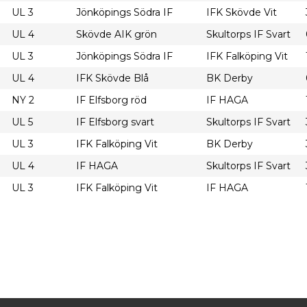
UL 3
Jönköpings Södra IF
IFK Skövde Vit
UL 4
Skövde AIK grön
Skultorps IF Svart
UL 3
Jönköpings Södra IF
IFK Falköping Vit
UL 4
IFK Skövde Blå
BK Derby
NY 2
IF Elfsborg röd
IF HAGA
UL 5
IF Elfsborg svart
Skultorps IF Svart
UL 3
IFK Falköping Vit
BK Derby
UL 4
IF HAGA
Skultorps IF Svart
UL 3
IFK Falköping Vit
IF HAGA