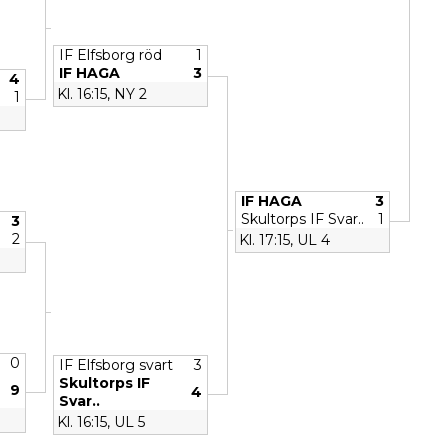
IF Elfsborg röd
1
IF HAGA
3
4
Kl. 16:15, NY 2
1
IF HAGA
3
Skultorps IF Svar..
1
3
2
Kl. 17:15, UL 4
0
IF Elfsborg svart
3
Skultorps IF
9
4
Svar..
Kl. 16:15, UL 5