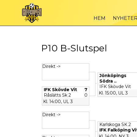
HEM
NYHETE
P10 B-Slutspel
Direkt ->
Jönköpings
Södra ..
IFK Skövde Vit
IFK Skövde Vit
7
Kl. 15:00, UL 3
Råslätts Sk 2
0
Kl. 14:00, UL 3
Direkt ->
Karlskoga SK 2
IFK Falköping Vi
Kl. 14:00, NY 3