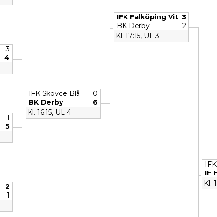
IFK Falköping Vit
3
BK Derby
2
Kl. 17:15, UL 3
.
3
4
IFK Skövde Blå
0
BK Derby
6
Kl. 16:15, UL 4
1
5
IFK
IF
Kl. 
2
1