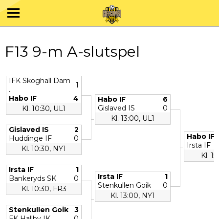
F13 9-m A-slutspel
IFK Skoghall Dam
1
..
Habo IF
4
Habo IF
6
Gislaved IS
0
Kl. 10:30, UL1
Kl. 13:00, UL1
Gislaved IS
2
Habo IF
Huddinge IF
0
Irsta IF
Kl. 10:30, NY1
Kl. 15
Irsta IF
1
Irsta IF
1
Bankeryds SK
0
Stenkullen Goik
0
Kl. 10:30, FR3
Kl. 13:00, NY1
Stenkullen Goik
3
FK Hallby IK
0