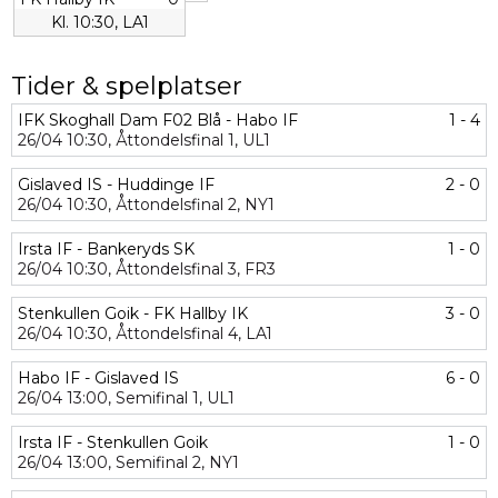
Kl. 10:30, LA1
Tider & spelplatser
IFK Skoghall Dam F02 Blå - Habo IF
1 - 4
26/04
10:30,
Åttondelsfinal 1,
UL1
Gislaved IS - Huddinge IF
2 - 0
26/04
10:30,
Åttondelsfinal 2,
NY1
Irsta IF - Bankeryds SK
1 - 0
26/04
10:30,
Åttondelsfinal 3,
FR3
Stenkullen Goik - FK Hallby IK
3 - 0
26/04
10:30,
Åttondelsfinal 4,
LA1
Habo IF - Gislaved IS
6 - 0
26/04
13:00,
Semifinal 1,
UL1
Irsta IF - Stenkullen Goik
1 - 0
26/04
13:00,
Semifinal 2,
NY1