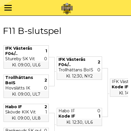
F11 B-slutspel
IFK Västerås
1
F04/..
Stureby SK Vit
0
IFK Västerås
2
F04/..
Kl. 09:00, UL6
Trollhättans BoIS
0
Kl. 12:30, NY2
Trollhättans
2
IFK Väste
BoIS
Kode IF
Hovslätts IK
0
Kl. 14
Kl. 09:00, UL7
Habo IF
2
Habo IF
0
Skövde KIK Vit
1
Kode IF
1
Kl. 09:00, UL8
Kl. 12:30, UL6
Bankeryds SK gul
0