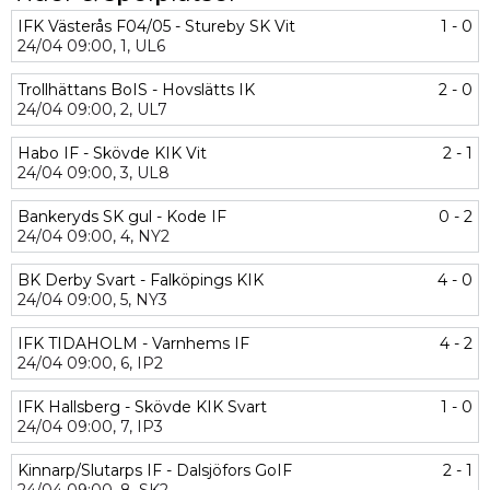
IFK Västerås F04/05 - Stureby SK Vit
1 - 0
24/04
09:00,
1,
UL6
Trollhättans BoIS - Hovslätts IK
2 - 0
24/04
09:00,
2,
UL7
Habo IF - Skövde KIK Vit
2 - 1
24/04
09:00,
3,
UL8
Bankeryds SK gul - Kode IF
0 - 2
24/04
09:00,
4,
NY2
BK Derby Svart - Falköpings KIK
4 - 0
24/04
09:00,
5,
NY3
IFK TIDAHOLM - Varnhems IF
4 - 2
24/04
09:00,
6,
IP2
IFK Hallsberg - Skövde KIK Svart
1 - 0
24/04
09:00,
7,
IP3
Kinnarp/Slutarps IF - Dalsjöfors GoIF
2 - 1