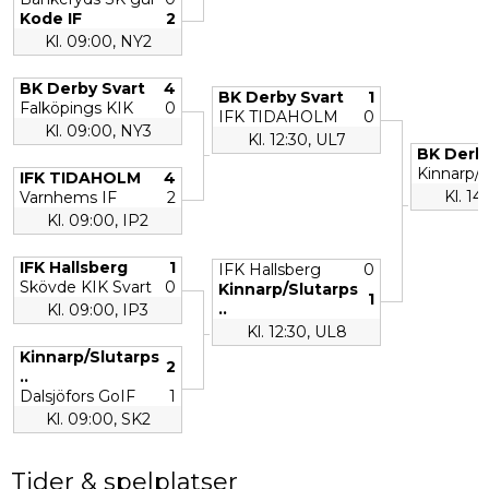
Kode IF
2
Kl. 09:00, NY2
BK Derby Svart
4
BK Derby Svart
1
Falköpings KIK
0
IFK TIDAHOLM
0
Kl. 09:00, NY3
Kl. 12:30, UL7
BK Derby
Kinnarp/Sl
IFK TIDAHOLM
4
Kl. 14
Varnhems IF
2
Kl. 09:00, IP2
IFK Hallsberg
1
IFK Hallsberg
0
Skövde KIK Svart
0
Kinnarp/Slutarps
1
..
Kl. 09:00, IP3
Kl. 12:30, UL8
Kinnarp/Slutarps
2
..
Dalsjöfors GoIF
1
Kl. 09:00, SK2
Tider & spelplatser