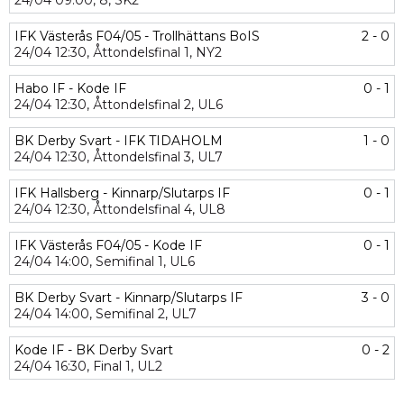
24/04
09:00,
8,
SK2
IFK Västerås F04/05 - Trollhättans BoIS
2 - 0
24/04
12:30,
Åttondelsfinal 1,
NY2
Habo IF - Kode IF
0 - 1
24/04
12:30,
Åttondelsfinal 2,
UL6
BK Derby Svart - IFK TIDAHOLM
1 - 0
24/04
12:30,
Åttondelsfinal 3,
UL7
IFK Hallsberg - Kinnarp/Slutarps IF
0 - 1
24/04
12:30,
Åttondelsfinal 4,
UL8
IFK Västerås F04/05 - Kode IF
0 - 1
24/04
14:00,
Semifinal 1,
UL6
BK Derby Svart - Kinnarp/Slutarps IF
3 - 0
24/04
14:00,
Semifinal 2,
UL7
Kode IF - BK Derby Svart
0 - 2
24/04
16:30,
Final 1,
UL2