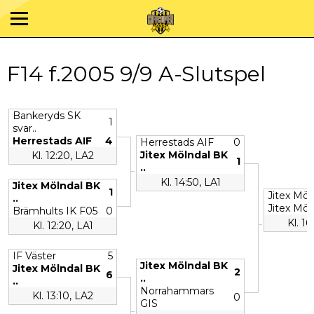
F14 f.2005 9/9 A-Slutspel
Bankeryds SK
1
svar..
Herrestads AIF
4
Herrestads AIF
0
Jitex Mölndal BK
Kl. 12:20, LA2
1
..
Kl. 14:50, LA1
Jitex Mölndal BK
1
Jitex Möl
..
Jitex Möl
Brämhults IK F05
0
Kl. 16
Kl. 12:20, LA1
IF Väster
5
Jitex Mölndal BK
Jitex Mölndal BK
2
6
..
..
Norrahammars
Kl. 13:10, LA2
0
GIS