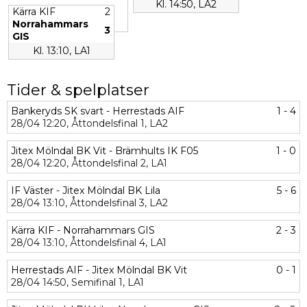
Kl. 14:50, LA2
Kärra KIF
2
Norrahammars
3
GIS
Kl. 13:10, LA1
Tider & spelplatser
Bankeryds SK svart - Herrestads AIF
1 - 4
28/04
12:20,
Åttondelsfinal 1,
LA2
Jitex Mölndal BK Vit - Brämhults IK F05
1 - 0
28/04
12:20,
Åttondelsfinal 2,
LA1
IF Väster - Jitex Mölndal BK Lila
5 - 6
28/04
13:10,
Åttondelsfinal 3,
LA2
Kärra KIF - Norrahammars GIS
2 - 3
28/04
13:10,
Åttondelsfinal 4,
LA1
Herrestads AIF - Jitex Mölndal BK Vit
0 - 1
28/04
14:50,
Semifinal 1,
LA1