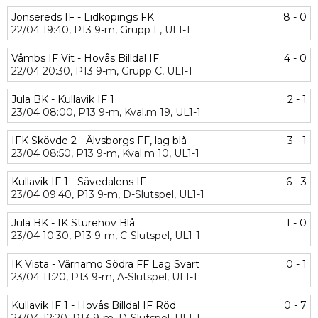
Jonsereds IF - Lidköpings FK
8 - 0
22/04
19:40,
P13 9-m,
Grupp L,
UL1-1
Våmbs IF Vit - Hovås Billdal IF
4 - 0
22/04
20:30,
P13 9-m,
Grupp C,
UL1-1
Jula BK - Kullavik IF 1
2 - 1
23/04
08:00,
P13 9-m,
Kval.m 19,
UL1-1
IFK Skövde 2 - Älvsborgs FF, lag blå
3 - 1
23/04
08:50,
P13 9-m,
Kval.m 10,
UL1-1
Kullavik IF 1 - Sävedalens IF
6 - 3
23/04
09:40,
P13 9-m,
D-Slutspel,
UL1-1
Jula BK - IK Sturehov Blå
1 - 0
23/04
10:30,
P13 9-m,
C-Slutspel,
UL1-1
IK Vista - Värnamo Södra FF Lag Svart
0 - 1
23/04
11:20,
P13 9-m,
A-Slutspel,
UL1-1
Kullavik IF 1 - Hovås Billdal IF Röd
0 - 7