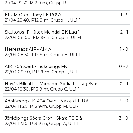
21/04
19:50,
P12 9-m,
Grupp B,
UL1-1
KFUM Oslo - Täby FK P05A
1 - 5
21/04
20:40,
P12 9-m,
Grupp H,
UL1-1
Skultorps IF - Jitex Mölndal BK Lag 1
2 - 1
22/04
08:00,
F12 9-m,
Grupp B,
UL1-1
Herrestads AIF - AIK A
1 - 0
22/04
08:50,
F12 9-m,
Grupp B,
UL1-1
AIK P04 svart - Lidköpings FK
0 - 2
22/04
09:40,
P13 9-m,
Grupp L,
UL1-1
Hovås Billdal IF - Värnamo Södra FF Lag Svart
0 - 1
22/04
10:30,
P13 9-m,
Grupp C,
UL1-1
Adolfsbergs IK P04 Övre - Nässjö FF Blå
3 - 0
22/04
11:20,
P13 9-m,
Grupp M,
UL1-1
Jönköpings Södra Grön - Skara FC Blå
3 - 0
22/04
12:10,
P13 9-m,
Grupp A,
UL1-1