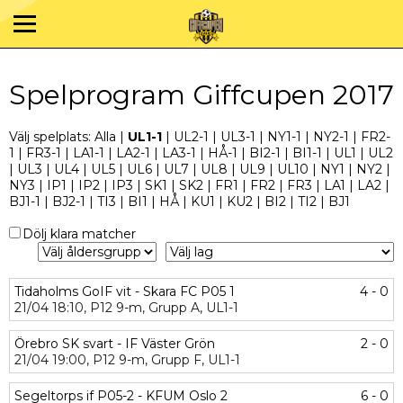
Spelprogram Giffcupen 2017
Välj spelplats:
Alla
|
UL1-1
|
UL2-1
|
UL3-1
|
NY1-1
|
NY2-1
|
FR2-
1
|
FR3-1
|
LA1-1
|
LA2-1
|
LA3-1
|
HÅ-1
|
BI2-1
|
BI1-1
|
UL1
|
UL2
|
UL3
|
UL4
|
UL5
|
UL6
|
UL7
|
UL8
|
UL9
|
UL10
|
NY1
|
NY2
|
NY3
|
IP1
|
IP2
|
IP3
|
SK1
|
SK2
|
FR1
|
FR2
|
FR3
|
LA1
|
LA2
|
BJ1-1
|
BJ2-1
|
TI3
|
BI1
|
HÅ
|
KU1
|
KU2
|
BI2
|
TI2
|
BJ1
Dölj klara matcher
Tidaholms GoIF vit - Skara FC P05 1
4 - 0
21/04
18:10,
P12 9-m,
Grupp A,
UL1-1
Örebro SK svart - IF Väster Grön
2 - 0
21/04
19:00,
P12 9-m,
Grupp F,
UL1-1
Segeltorps if P05-2 - KFUM Oslo 2
6 - 0