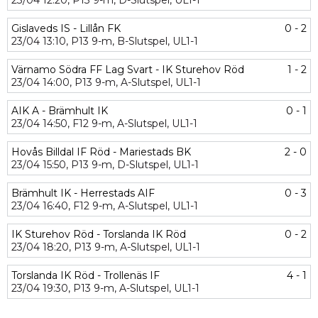
23/04
12:20,
P13 9-m,
D-Slutspel,
UL1-1
Gislaveds IS - Lillån FK
0 - 2
23/04
13:10,
P13 9-m,
B-Slutspel,
UL1-1
Värnamo Södra FF Lag Svart - IK Sturehov Röd
1 - 2
23/04
14:00,
P13 9-m,
A-Slutspel,
UL1-1
AIK A - Brämhult IK
0 - 1
23/04
14:50,
F12 9-m,
A-Slutspel,
UL1-1
Hovås Billdal IF Röd - Mariestads BK
2 - 0
23/04
15:50,
P13 9-m,
D-Slutspel,
UL1-1
Brämhult IK - Herrestads AIF
0 - 3
23/04
16:40,
F12 9-m,
A-Slutspel,
UL1-1
IK Sturehov Röd - Torslanda IK Röd
0 - 2
23/04
18:20,
P13 9-m,
A-Slutspel,
UL1-1
Torslanda IK Röd - Trollenäs IF
4 - 1
23/04
19:30,
P13 9-m,
A-Slutspel,
UL1-1