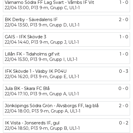
Värnamo Södra FF Lag Svart - Våmbs IF Vit
1 - 0
22/04
13:00,
P13 9-m,
Grupp C,
UL1-1
BK Derby - Sävedalens IF
2 - 0
22/04
13:50,
P13 9-m,
Grupp D,
UL1-1
GAIS - IFK Skövde 3
1 - 0
22/04
14:40,
P13 9-m,
Grupp J,
UL1-1
Lillån FK - Tidaholms gif vit
1 - 0
22/04
15:30,
P13 9-m,
Grupp I,
UL1-1
IFK Skövde 1 - Väsby IK P04U
0 - 3
22/04
16:20,
P13 9-m,
Grupp E,
UL1-1
Jula BK - Skara FC Blå
0 - 0
22/04
17:10,
P13 9-m,
Grupp A,
UL1-1
Jönköpings Södra Grön - Älvsborgs FF, lag blå
2 - 0
22/04
18:00,
P13 9-m,
Grupp A,
UL1-1
IK Vista - Jonsereds IF, gul
0 - 2
22/04
18:50,
P13 9-m,
Grupp B,
UL1-1