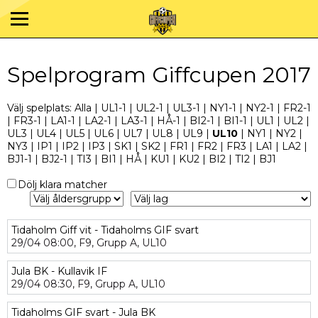
Spelprogram Giffcupen 2017
Välj spelplats:
Alla
|
UL1-1
|
UL2-1
|
UL3-1
|
NY1-1
|
NY2-1
|
FR2-1
|
FR3-1
|
LA1-1
|
LA2-1
|
LA3-1
|
HÅ-1
|
BI2-1
|
BI1-1
|
UL1
|
UL2
|
UL3
|
UL4
|
UL5
|
UL6
|
UL7
|
UL8
|
UL9
|
UL10
|
NY1
|
NY2
|
NY3
|
IP1
|
IP2
|
IP3
|
SK1
|
SK2
|
FR1
|
FR2
|
FR3
|
LA1
|
LA2
|
BJ1-1
|
BJ2-1
|
TI3
|
BI1
|
HÅ
|
KU1
|
KU2
|
BI2
|
TI2
|
BJ1
Dölj klara matcher
Tidaholm Giff vit - Tidaholms GIF svart
29/04
08:00,
F9,
Grupp A,
UL10
Jula BK - Kullavik IF
29/04
08:30,
F9,
Grupp A,
UL10
Tidaholms GIF svart - Jula BK