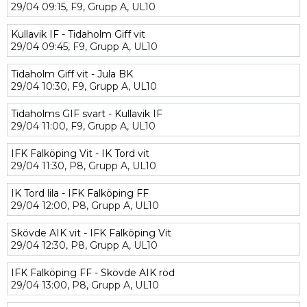
29/04
09:15,
F9,
Grupp A,
UL10
Kullavik IF - Tidaholm Giff vit
29/04
09:45,
F9,
Grupp A,
UL10
Tidaholm Giff vit - Jula BK
29/04
10:30,
F9,
Grupp A,
UL10
Tidaholms GIF svart - Kullavik IF
29/04
11:00,
F9,
Grupp A,
UL10
IFK Falköping Vit - IK Tord vit
29/04
11:30,
P8,
Grupp A,
UL10
IK Tord lila - IFK Falköping FF
29/04
12:00,
P8,
Grupp A,
UL10
Skövde AIK vit - IFK Falköping Vit
29/04
12:30,
P8,
Grupp A,
UL10
IFK Falköping FF - Skövde AIK röd
29/04
13:00,
P8,
Grupp A,
UL10