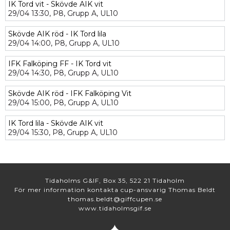
IK Tord vit - Skövde AIK vit
29/04
13:30,
P8,
Grupp A,
UL10
Skövde AIK röd - IK Tord lila
29/04
14:00,
P8,
Grupp A,
UL10
IFK Falköping FF - IK Tord vit
29/04
14:30,
P8,
Grupp A,
UL10
Skövde AIK röd - IFK Falköping Vit
29/04
15:00,
P8,
Grupp A,
UL10
IK Tord lila - Skövde AIK vit
29/04
15:30,
P8,
Grupp A,
UL10
Tidaholms G&IF, Box 35, 522 21 Tidaholm
För mer information kontakta cup-ansvarig Thomas Beldt
thomas.beldt@giffcupen.se
www.tidaholmsgif.se