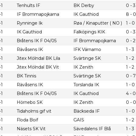
-1
Tenhults IF
BK Derby
0 - 3
-1
IF Brommapojkarna
IK Gauthiod
8 - 0
-1
Rynninge Ik
Røa / Kinaputter ( NO )
1 - 0
-1
IK Gauthiod
Falköpings KIK
0 - 3
-1
Bråtens IK F 04/05
IF Brommapojkarna
0 - 2
-1
Rävåsens IK
IFK Värnamo
1 - 3
-1
Jitex Mölndal BK Lila
Svärtinge SK
1 - 2
-1
Jitex Mölndal BK Vit
IK Zenith
1 - 2
-1
BK Tinnis
Svärtinge SK
0 - 7
-1
Rävåsens IK
Torslanda IK
1 - 0
-1
Bråtens IK F 04/05
IK Gauthiod
4 - 0
-1
Hörnebo SK
IK Zenith
0 - 0
-1
Tidaholms gif vit
Bäckseda IF
1 - 0
-1
Floda Boif
GAIS
1 - 2
-1
Näsets SK Vit
Sävedalens IF Blå
1 - 3