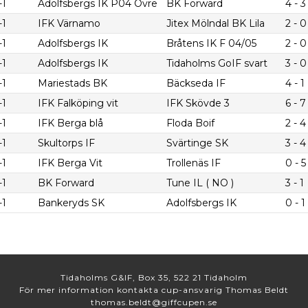
-1
Adolfsbergs IK P04 Övre
BK Forward
4 - 3
-1
IFK Värnamo
Jitex Mölndal BK Lila
2 - 0
-1
Adolfsbergs IK
Bråtens IK F 04/05
2 - 0
-1
Adolfsbergs IK
Tidaholms GoIF svart
3 - 0
-1
Mariestads BK
Bäckseda IF
4 - 1
-1
IFK Falköping vit
IFK Skövde 3
6 - 7
-1
IFK Berga blå
Floda Boif
2 - 4
-1
Skultorps IF
Svärtinge SK
3 - 4
-1
IFK Berga Vit
Trollenäs IF
0 - 5
-1
BK Forward
Tune IL ( NO )
3 - 1
-1
Bankeryds SK
Adolfsbergs IK
0 - 1
Tidaholms G&IF, Box 35, 522 21 Tidaholm
För mer information kontakta cup-ansvarig Thomas Beldt
thomas.beldt@giffcupen.se