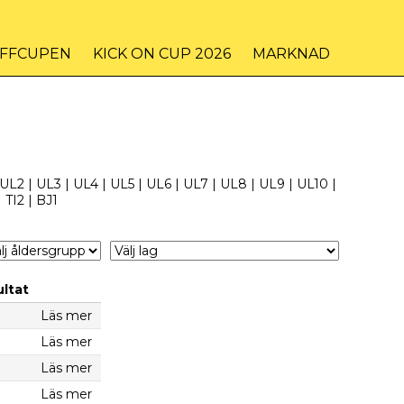
IFFCUPEN
KICK ON CUP 2026
MARKNAD
UL2
|
UL3
|
UL4
|
UL5
|
UL6
|
UL7
|
UL8
|
UL9
|
UL10
|
|
TI2
|
BJ1
ltat
Läs mer
Läs mer
Läs mer
Läs mer