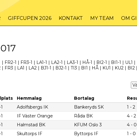
R
GIFFCUPEN 2026
KONTAKT
MY TEAM
OM G
2017
1
|
FR2-1
|
FR3-1
|
LA1-1
|
LA2-1
|
LA3-1
|
HÅ-1
|
BI2-1
|
BI1-1
|
UL1
|
2
|
FR3
|
LA1
|
LA2
|
BJ1-1
|
BJ2-1
|
TI3
|
BI1
|
HÅ
|
KU1
|
KU2
|
BI2
lplats
Hemmalag
Bortalag
Resu
-1
Adolfsbergs IK
Bankeryds SK
1 - 2
-1
IF Väster Orange
Råda BK
4 - 2
-1
Halmstad BK
KFUM Oslo 3
4 - 0
-1
Skultorps IF
Byttorps IF
1 - 0