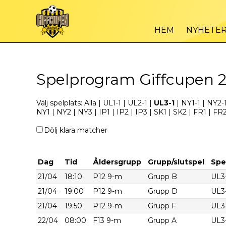
HEM
NYHETE
Spelprogram Giffcupen 
Välj spelplats:
Alla
|
UL1-1
|
UL2-1
|
UL3-1
|
NY1-1
|
NY2-
NY1
|
NY2
|
NY3
|
IP1
|
IP2
|
IP3
|
SK1
|
SK2
|
FR1
|
FR
Dölj klara matcher
Dag
Tid
Åldersgrupp
Grupp/slutspel
Spe
21/04
18:10
P12 9-m
Grupp B
UL3
21/04
19:00
P12 9-m
Grupp D
UL3
21/04
19:50
P12 9-m
Grupp F
UL3
22/04
08:00
F13 9-m
Grupp A
UL3