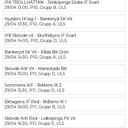
IFK TROLLHÄTTAN - Jönköpings Södra IF Svart
29/04
13:00,
P10,
Grupp B,
UL5
Hjulsbro IK lag 1 - Bankeryd SK Vit
29/04
13:30,
P10,
Grupp A,
UL5
IFK Skövde vit - Skoftebyns IF Svart
29/04
14:00,
P10,
Grupp D,
UL5
Bankeryd SK Vit - Råda BK Grön
29/04
14:30,
P10,
Grupp A,
UL5
Skövde AIK Vit - Mariestads BK
29/04
15:00,
P11,
Grupp D,
UL5
Sommens AIF - Bråtens IK 2
29/04
15:30,
P11,
Grupp D,
UL5
Ekhagens IF Röd - Bråtens IK 1
29/04
16:00,
P11,
Grupp B,
UL5
Skövde AIK Röd - Lidköpings FK Vit
29/04
16:30,
P11,
Grupp E,
UL5