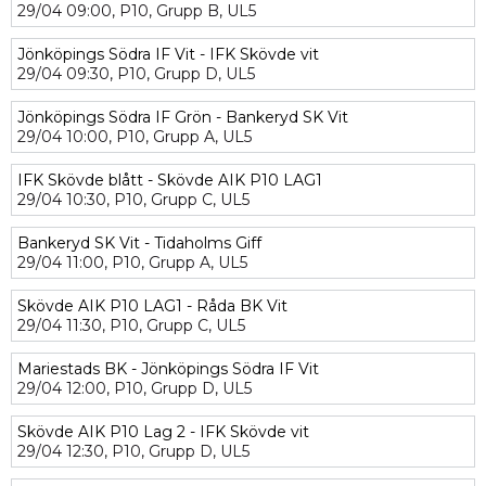
29/04
09:00,
P10,
Grupp B,
UL5
Jönköpings Södra IF Vit - IFK Skövde vit
29/04
09:30,
P10,
Grupp D,
UL5
Jönköpings Södra IF Grön - Bankeryd SK Vit
29/04
10:00,
P10,
Grupp A,
UL5
IFK Skövde blått - Skövde AIK P10 LAG1
29/04
10:30,
P10,
Grupp C,
UL5
Bankeryd SK Vit - Tidaholms Giff
29/04
11:00,
P10,
Grupp A,
UL5
Skövde AIK P10 LAG1 - Råda BK Vit
29/04
11:30,
P10,
Grupp C,
UL5
Mariestads BK - Jönköpings Södra IF Vit
29/04
12:00,
P10,
Grupp D,
UL5
Skövde AIK P10 Lag 2 - IFK Skövde vit
29/04
12:30,
P10,
Grupp D,
UL5