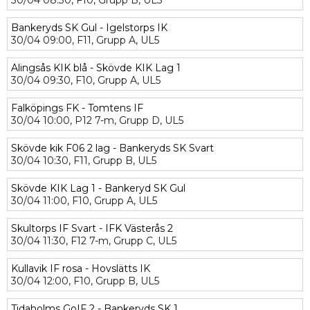
30/04
08:30,
F10,
Grupp B,
UL5
Bankeryds SK Gul - Igelstorps IK
30/04
09:00,
F11,
Grupp A,
UL5
Alingsås KIK blå - Skövde KIK Lag 1
30/04
09:30,
F10,
Grupp A,
UL5
Falköpings FK - Tomtens IF
30/04
10:00,
P12 7-m,
Grupp D,
UL5
Skövde kik F06 2 lag - Bankeryds SK Svart
30/04
10:30,
F11,
Grupp B,
UL5
Skövde KIK Lag 1 - Bankeryd SK Gul
30/04
11:00,
F10,
Grupp A,
UL5
Skultorps IF Svart - IFK Västerås 2
30/04
11:30,
F12 7-m,
Grupp C,
UL5
Kullavik IF rosa - Hovslätts IK
30/04
12:00,
F10,
Grupp B,
UL5
Tidaholms GoIF 2 - Bankeryds SK 1