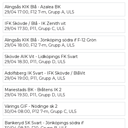
Alingsås KIK Blå - Azalea BK
29/04
17:00,
F12 7-m,
Grupp A,
UL5
IFK Skövde / Blå - IK Zenith vit
29/04
17:30,
P11,
Grupp C,
UL5
Alingsås KIK Blå - Jönköping södra if F-12 Grön
29/04
18:00,
F12 7-m,
Grupp A,
UL5
Skövde AIK Vit - Lidköpings FK Svart
29/04
18:30,
P11,
Grupp D,
UL5
Adolfsberg IK Svart - IFK Skövde / BlåVit
29/04
19:00,
P11,
Grupp A,
UL5
Mariestads BK - Bråtens IK 2
29/04
19:30,
P11,
Grupp D,
UL5
Värings GIF - Nödinge sk 2
30/04
08:00,
P12 7-m,
Grupp C,
UL5
Bankeryd SK Svart - Jönköpings södra if