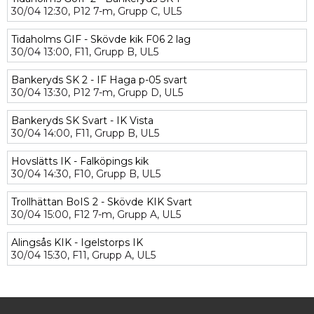
30/04
12:30,
P12 7-m,
Grupp C,
UL5
Tidaholms GIF - Skövde kik F06 2 lag
30/04
13:00,
F11,
Grupp B,
UL5
Bankeryds SK 2 - IF Haga p-05 svart
30/04
13:30,
P12 7-m,
Grupp D,
UL5
Bankeryds SK Svart - IK Vista
30/04
14:00,
F11,
Grupp B,
UL5
Hovslätts IK - Falköpings kik
30/04
14:30,
F10,
Grupp B,
UL5
Trollhättan BoIS 2 - Skövde KIK Svart
30/04
15:00,
F12 7-m,
Grupp A,
UL5
Alingsås KIK - Igelstorps IK
30/04
15:30,
F11,
Grupp A,
UL5