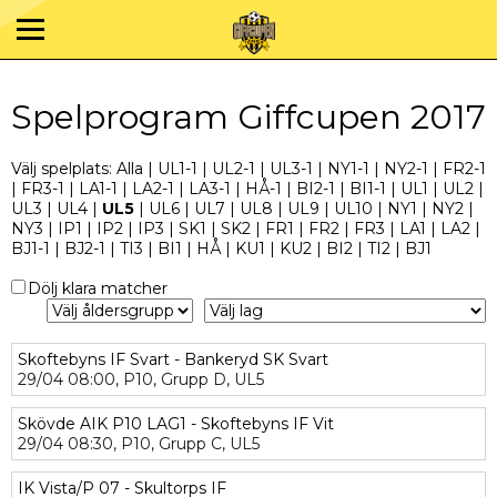
Spelprogram Giffcupen 2017
Välj spelplats:
Alla
|
UL1-1
|
UL2-1
|
UL3-1
|
NY1-1
|
NY2-1
|
FR2-1
|
FR3-1
|
LA1-1
|
LA2-1
|
LA3-1
|
HÅ-1
|
BI2-1
|
BI1-1
|
UL1
|
UL2
|
UL3
|
UL4
|
UL5
|
UL6
|
UL7
|
UL8
|
UL9
|
UL10
|
NY1
|
NY2
|
NY3
|
IP1
|
IP2
|
IP3
|
SK1
|
SK2
|
FR1
|
FR2
|
FR3
|
LA1
|
LA2
|
BJ1-1
|
BJ2-1
|
TI3
|
BI1
|
HÅ
|
KU1
|
KU2
|
BI2
|
TI2
|
BJ1
Dölj klara matcher
Skoftebyns IF Svart - Bankeryd SK Svart
29/04
08:00,
P10,
Grupp D,
UL5
Skövde AIK P10 LAG1 - Skoftebyns IF Vit
29/04
08:30,
P10,
Grupp C,
UL5
IK Vista/P 07 - Skultorps IF